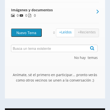
habitaciones en una de las zonas más
Imágenes y documentos
privilegiadas de la capital. Arquitectura
0
0
confortable, desde 70 metros cuadrados.
0
Destacan las áreas de ocio t
+Leídos
+Recientes
No hay temas
Anímate, sé el primero en participar... pronto verás
como otros vecinos se unen a la conversación ;)