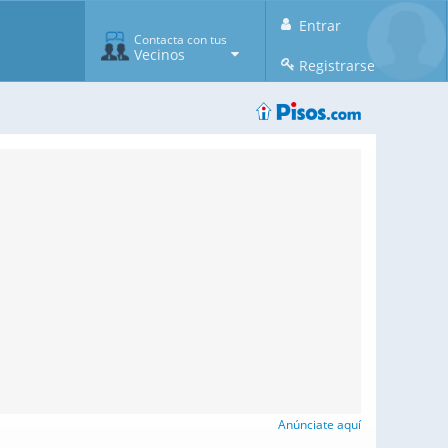
Entrar
Contacta con tus
Vecinos
Registrarse
Anúnciate aquí