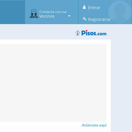
Entrar
Contacta con tus
Vecinos
Registrarse
Anúnciate aquí