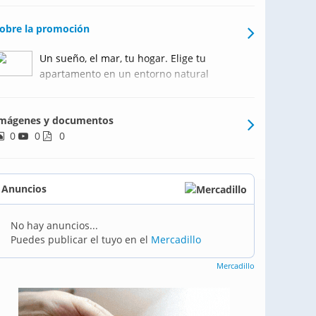
obre la promoción
Un sueño, el mar, tu hogar. Elige tu
apartamento en un entorno natural
único.Ocean Dream by TM se encuentra
en la privilegiada zona de Punta Prima, a
mágenes y documentos
300 metros de la playa y muy próximo a
0
0
una gran variedad de oferta de ocio y
0
servicios.Un lugar ideal par
Anuncios
No hay anuncios...
Puedes publicar el tuyo en el
Mercadillo
Mercadillo