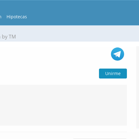
n
Hipotecas
 by TM
Unirme