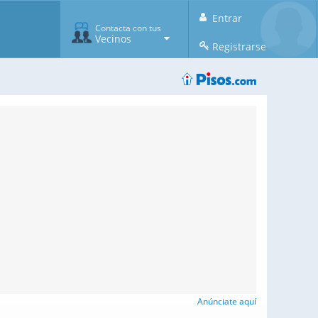
Entrar
Contacta con tus
Vecinos
Registrarse
Anúnciate aquí