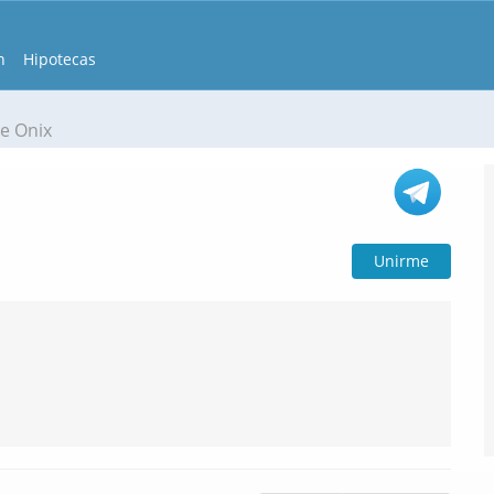
n
Hipotecas
e Onix
Unirme