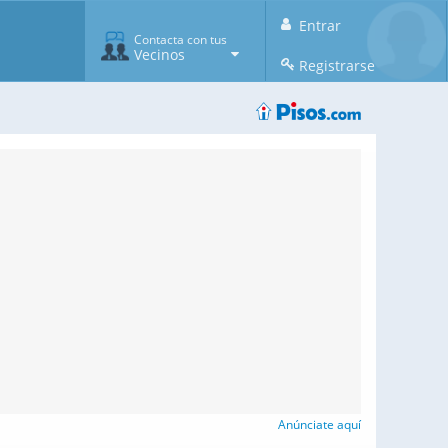
Entrar
Contacta con tus
Vecinos
Registrarse
Anúnciate aquí