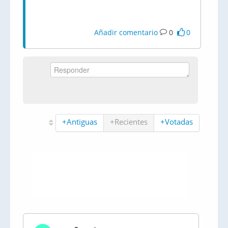
Añadir comentario
0
0
+Antiguas
+Recientes
+Votadas