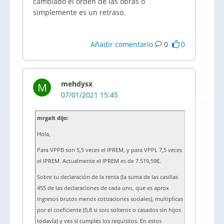
cambiado el orden de las obras o
simplemente es un retraso.
Añadir comentario
0
0
mehdysx
M
07/01/2021 15:45
mrgalt dijo:
Hola,
Para VPPB son 5,5 veces el IPREM, y para VPPL 7,5 veces
el IPREM. Actualmente el IPREM es de 7.519,59€.
Sobre tu declaración de la renta (la suma de las casillas
455 de las declaraciones de cada uno, que es aprox
ingresos brutos menos cotizaciones sociales), multiplicas
por el coeficiente (0,8 si sois solteros o casados sin hijos
todavía) y ves si cumples los requisitos. En estos