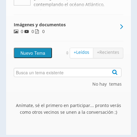
contemplando el océano Atlántico,
disfrutar del sol durante todo el año y
vivir en una de las zonas más exclusivas
Imágenes y documentos
de Fuerteventura?Inmobiliaria Carmen
0
0
Villazán tiene el placer de presentar
0
Panorama Homes, una extraordina
+Leídos
+Recientes
No hay temas
Anímate, sé el primero en participar... pronto verás
como otros vecinos se unen a la conversación ;)