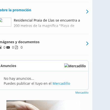
obre la promoción
Residencial Praia de Llas se encuentra a
200 metros de la magnífica "Playa de
Llas", las viviendas disfrutan de unas
espectaculares vistas al mar, con amplias
mágenes y documentos
terrazas y fachada de piedra natural
0
0
0
Anuncios
No hay anuncios...
Puedes publicar el tuyo en el
Mercadillo
Mercadillo