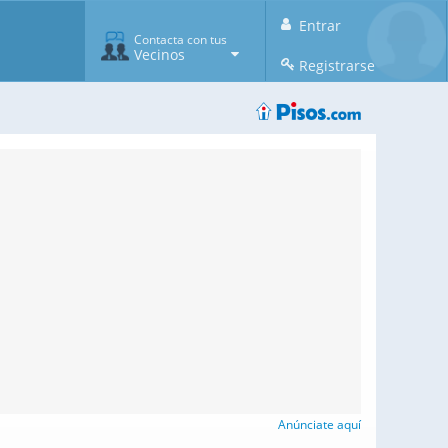
Entrar
Contacta con tus
Vecinos
Registrarse
Anúnciate aquí