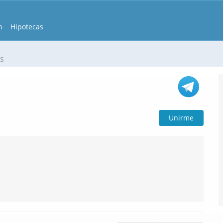
n
Hipotecas
as
Unirme