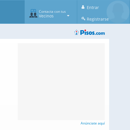
Entrar
Contacta con tus
Vecinos
Registrarse
Anúnciate aquí