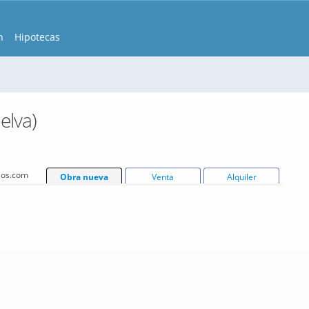
n
Hipotecas
elva)
isos.com
Obra nueva
Venta
Alquiler