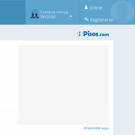
Entrar
Contacta con tus
Vecinos
Registrarse
Anúnciate aquí