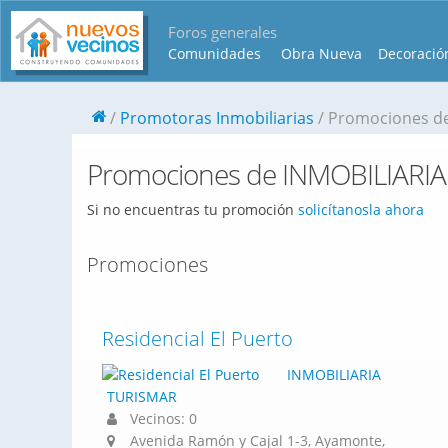
Foros generales
Comunidades
Obra Nueva
Decoració
Promotoras Inmobiliarias
Promociones d
Promociones de INMOBILIARI
Si no encuentras tu promoción
solicítanosla ahora
Promociones
Residencial El Puerto
INMOBILIARIA
TURISMAR
Vecinos: 0
Avenida Ramón y Cajal 1-3, Ayamonte,