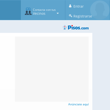
Entrar
Contacta con tus
Vecinos
Registrarse
Anúnciate aquí