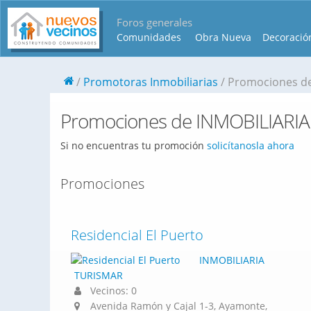
Foros generales
Comunidades
Obra Nueva
Decoració
Promotoras Inmobiliarias
Promociones d
Promociones de INMOBILIARI
Si no encuentras tu promoción
solicítanosla ahora
Promociones
Residencial El Puerto
INMOBILIARIA
TURISMAR
Vecinos: 0
Avenida Ramón y Cajal 1-3, Ayamonte,