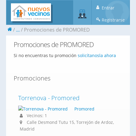
Entrar
Registrarse
...
Promociones de PROMORED
Promociones de PROMORED
Si no encuentras tu promoción
solicítanosla ahora
Promociones
Torrenova - Promored
Promored
Vecinos: 1
Calle Desmond Tutu 15, Torrejón de Ardoz,
Madrid