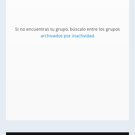
Si no encuentras tu grupo, búscalo entre los grupos
archivados por inactividad