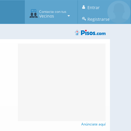
Entrar
Contacta con tus
Vecinos
Registrarse
Anúnciate aquí