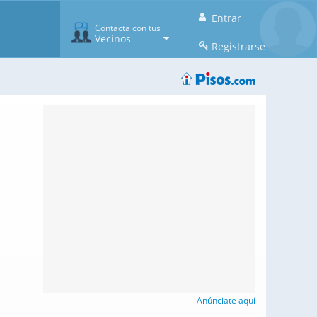
Entrar
Contacta con tus
Vecinos
Registrarse
Anúnciate aquí