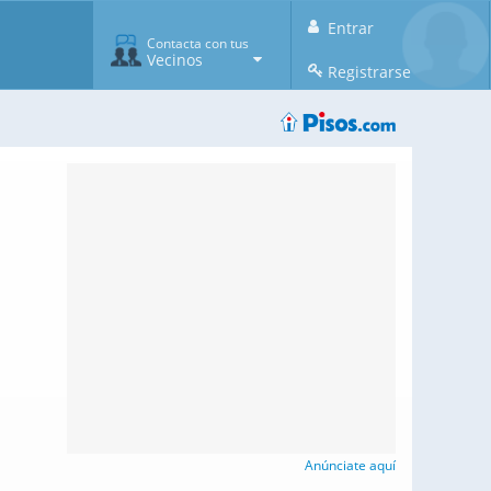
Entrar
Contacta con tus
Vecinos
Registrarse
Anúnciate aquí