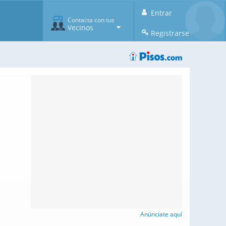
Entrar
Contacta con tus
Vecinos
Registrarse
Anúnciate aquí