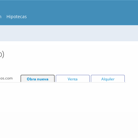
n
Hipotecas
o)
isos.com
Obra nueva
Venta
Alquiler