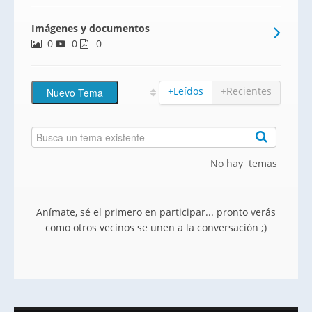
dormitorios.Residencial El Olivo es un
Imágenes y documentos
proyecto moderno formado por 52
0
0
viviendas en planta baja con jardín y
0
dúplex con terraza privados, garaje y
trastero.Zonas com
+Leídos
+Recientes
No hay temas
Anímate, sé el primero en participar... pronto verás
como otros vecinos se unen a la conversación ;)