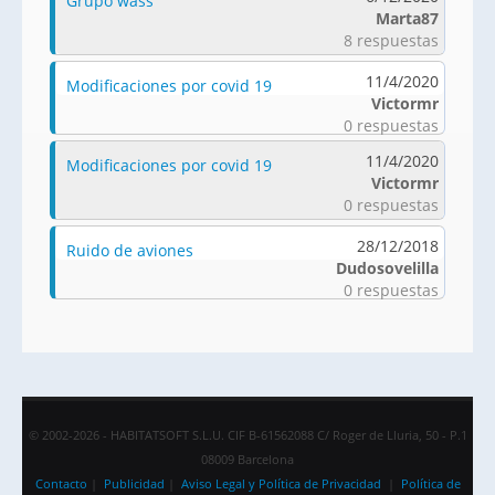
Grupo wass
Marta87
8 respuestas
11/4/2020
Modificaciones por covid 19
Victormr
0 respuestas
11/4/2020
Modificaciones por covid 19
Victormr
0 respuestas
28/12/2018
Ruido de aviones
Dudosovelilla
0 respuestas
© 2002-2026 - HABITATSOFT S.L.U. CIF B-61562088 C/ Roger de Lluria, 50 - P.1
08009 Barcelona
Contacto
|
Publicidad
|
Aviso Legal y Política de Privacidad
|
Política de