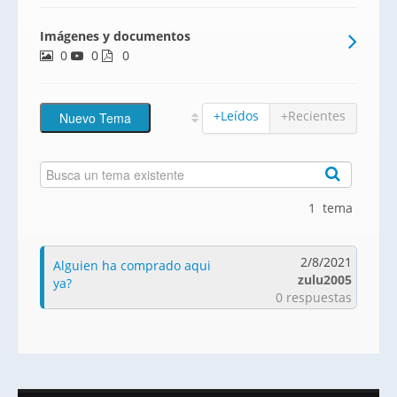
individual y piscina comunitaria. La
Imágenes y documentos
geometría de su arquitectura crea
0
0
espacios diáfanos y modernos.
0
+Leídos
+Recientes
1 tema
2/8/2021
Alguien ha comprado aqui
zulu2005
ya?
0 respuestas