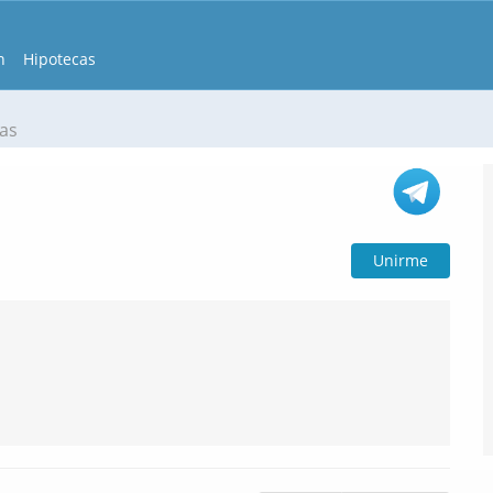
n
Hipotecas
las
Unirme