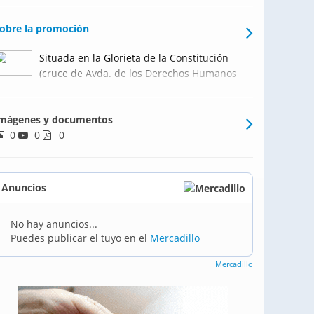
obre la promoción
Situada en la Glorieta de la Constitución
(cruce de Avda. de los Derechos Humanos
con Calle de la Igualdad), viviendas a
estrenar de 1,3 y 4 dormitorios.
mágenes y documentos
0
0
0
Anuncios
No hay anuncios...
Puedes publicar el tuyo en el
Mercadillo
Mercadillo