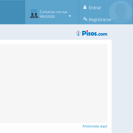
Entrar
Contacta con tus
Vecinos
Registrarse
Anúnciate aquí