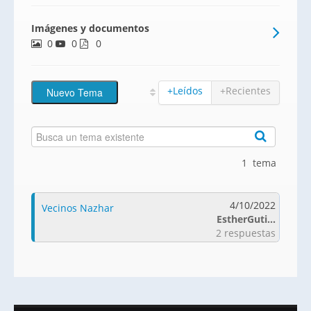
barrio nuevo de Nou Nazaret en Sant Joan
Imágenes y documentos
dAlacant, a 2km de la playa de San Juan y
0
0
15min en coche del centro de la ciudad de
0
Alicante,
+Leídos
+Recientes
1 tema
4/10/2022
Vecinos Nazhar
EstherGuti...
2 respuestas