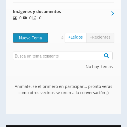
cerrada compuesta por 3 bloques, una
Imágenes y documentos
dotación excelente con piscina, gran
0
0
jardín, zona de juego de niños, pista de
0
padel, pabellón de usos mú
+Leídos
+Recientes
No hay temas
Anímate, sé el primero en participar... pronto verás
como otros vecinos se unen a la conversación ;)