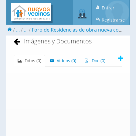
Entrar
Registrarse
...
...
Foro de Residencias de obra nueva con encanto histórico en el Barrio Gótico
Imágenes y Documentos
Fotos (
0
)
Vídeos (
0
)
Doc (
0
)