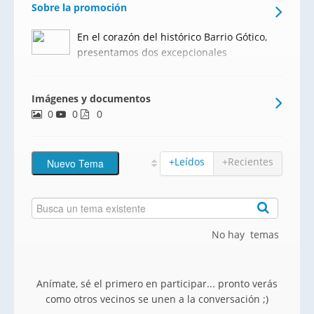
Sobre la promoción
En el corazón del histórico Barrio Gótico,
presentamos dos excepcionales
propiedades de obra nueva —un elegante
piso de 100 m² y un ático de 100 m² con
Imágenes y documentos
81 m² de terraza privada que combinan a
0
0
la perfección el encanto arquitectónico
0
original con una reform
+Leídos
+Recientes
No hay temas
Anímate, sé el primero en participar... pronto verás
como otros vecinos se unen a la conversación ;)