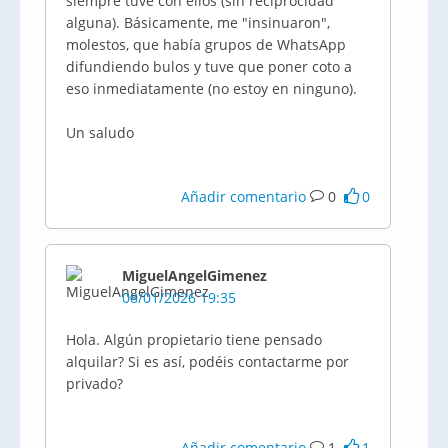
siempre tuve con ellos (sin reciprocidad
alguna). Básicamente, me "insinuaron",
molestos, que había grupos de WhatsApp
difundiendo bulos y tuve que poner coto a
eso inmediatamente (no estoy en ninguno).
Un saludo
Añadir comentario
0
0
MiguelAngelGimenez
08/01/2026 19:35
Hola. Algún propietario tiene pensado
alquilar? Si es así, podéis contactarme por
privado?
Añadir comentario
1
1