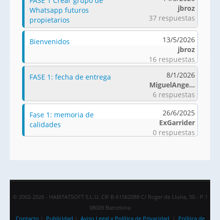
FASE 1 Crear grupo de
jbroz
Whatsapp futuros
37 respuestas
propietarios
13/5/2026
Bienvenidos
jbroz
16 respuestas
8/1/2026
FASE 1: fecha de entrega
MiguelAnge...
6 respuestas
26/6/2025
Fase 1: memoria de
ExGarrider
calidades
0 respuestas
© 2002-2026 - HABITATSOFT S.L.U. CIF B-61562088 C/ Roger de Lluria, 50 - P.1
08009 Barcelona
Contacto
|
Publicidad
|
Aviso Legal y Política de Privacidad
|
Política de