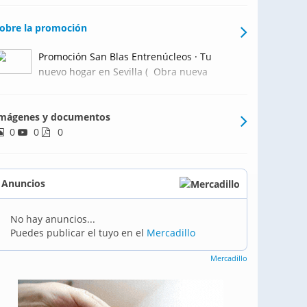
obre la promoción
Promoción San Blas Entrenúcleos · Tu
nuevo hogar en Sevilla ( Obra nueva
Sevilla - Obra nueva Entrenúcleos )
Bienvenido a San Blas Entrenúcleo s, el
mágenes y documentos
nuevo barrio de Sevilla donde tu hogar
0
0
será mucho más que una vivienda.
0
Imagina vivir en un entorno
Anuncios
No hay anuncios...
Puedes publicar el tuyo en el
Mercadillo
Mercadillo