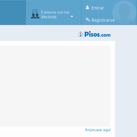
Entrar
Contacta con tus
Vecinos
Registrarse
Anúnciate aquí