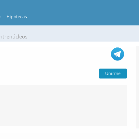
n
Hipotecas
Entrenúcleos
Unirme