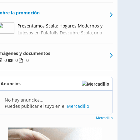
obre la promoción
Presentamos Scala: Hogares Modernos y
Lujosos en Palafolls.Descubre Scala, una
exclusiva colección de 6 hogares
modernos diseñados por el renombrado
mágenes y documentos
estudio español Vilalta Studio. Cada
0
0
residencia ofrece espacios privados
0
perfectos para una piscina, jardí
Anuncios
No hay anuncios...
Puedes publicar el tuyo en el
Mercadillo
Mercadillo