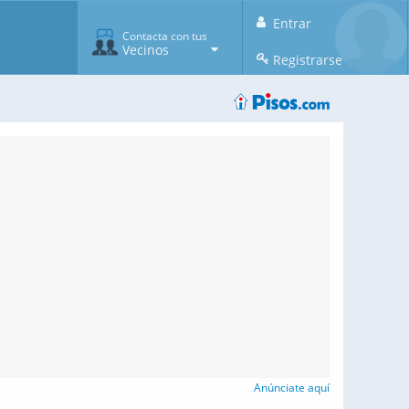
Entrar
Contacta con tus
Vecinos
Registrarse
Anúnciate aquí