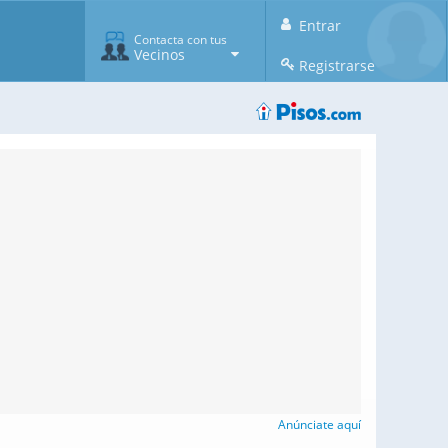
Entrar
Contacta con tus
Vecinos
Registrarse
Anúnciate aquí