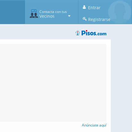
Entrar
Contacta con tus
Vecinos
Registrarse
Anúnciate aquí