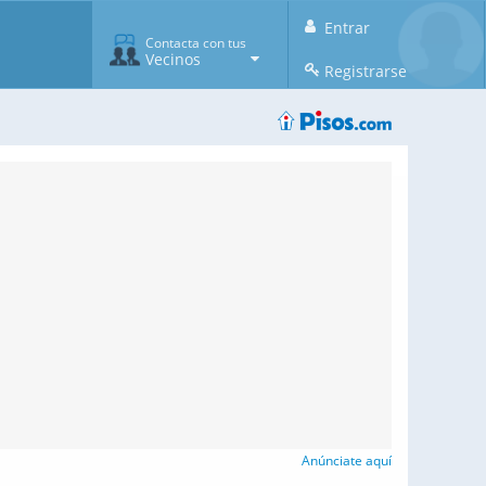
Entrar
Contacta con tus
Vecinos
Registrarse
Anúnciate aquí