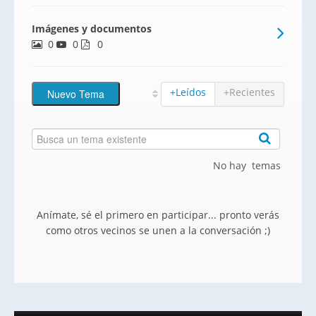
que se encuentra entre Toledo y Madrid
Imágenes y documentos
quedando a solo 30 minutos de Madrid.
0
0
0
+Leídos
+Recientes
No hay temas
Anímate, sé el primero en participar... pronto verás
como otros vecinos se unen a la conversación ;)