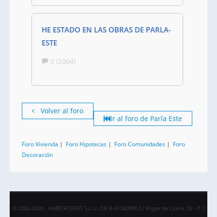
HE ESTADO EN LAS OBRAS DE PARLA-
ESTE
0 (2004)
Volver al foro
Ir al foro de Parla Este
Foro Vivienda
|
Foro Hipotecas
|
Foro Comunidades
|
Foro
Decoración
© 2002-2026 - HABITATSOFT S.L.U. CIF B-61562088 C/ Roger de Lluria, 50 - P.1