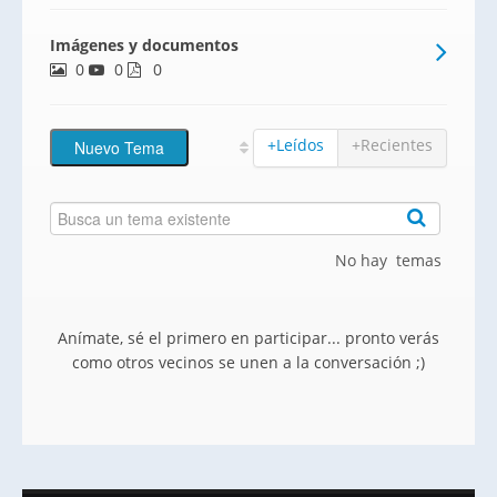
partida denominada La foia Ampla, junto
Imágenes y documentos
a la carretera CV-767 que comunica el
0
0
pueblo de Finestrat, con el centro
0
comercial la Marina y la zona
+Leídos
+Recientes
No hay temas
Anímate, sé el primero en participar... pronto verás
como otros vecinos se unen a la conversación ;)