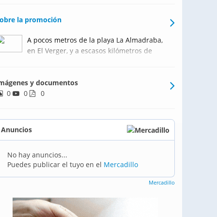
obre la promoción
A pocos metros de la playa La Almadraba,
en El Verger, y a escasos kilómetros de
Denia, nace Talasa Utopian Village, un
proyecto que desafía lo convencional. Uno
mágenes y documentos
cuya intención no es otra que hacer
0
0
realidad lo imposible: un residencial que
0
aspira a conver
Anuncios
No hay anuncios...
Puedes publicar el tuyo en el
Mercadillo
Mercadillo