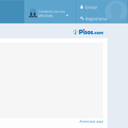
Entrar
Contacta con tus
Vecinos
Registrarse
Anúnciate aquí