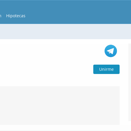
n
Hipotecas
Unirme