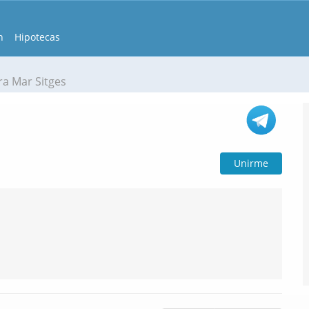
n
Hipotecas
ra Mar Sitges
Unirme