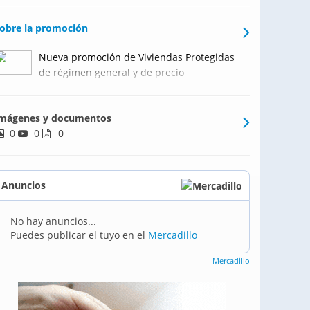
obre la promoción
Nueva promoción de Viviendas Protegidas
de régimen general y de precio
concertado, en Sitges. Próximamente,
edificio de VPO de régimen general y de
mágenes y documentos
precio concertado en Sitges. 18 viviendas.
0
0
5 viviendas a la venta, de libre
0
adjudicación.
Anuncios
No hay anuncios...
Puedes publicar el tuyo en el
Mercadillo
Mercadillo