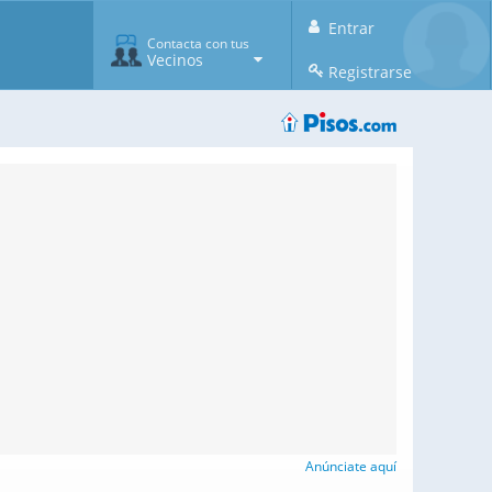
Entrar
Contacta con tus
Vecinos
Registrarse
Anúnciate aquí