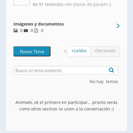
de 91 viviendas con plazas de garajes y
trasteros. Viviendas de 2, 3 y 4
dormitorios, con tipologías con estancias
Imágenes y documentos
plus, pensada para atender todas tus
0
0
necesidades (despacho, zona de
0
teletrabajo, vestidor, zona de juego
+Leídos
+Recientes
No hay temas
Anímate, sé el primero en participar... pronto verás
como otros vecinos se unen a la conversación ;)