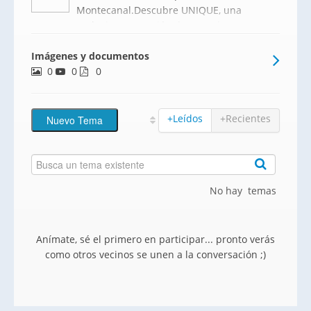
Montecanal.Descubre UNIQUE, una
exclusiva promoción de tan solo 16
viviendas de lujo de 4 y 5 dormitorios, con
Imágenes y documentos
superficies interiores desde 120 m² hasta
0
0
140 m² útiles, diseñadas para quienes
0
buscan espacio, luminos
+Leídos
+Recientes
No hay temas
Anímate, sé el primero en participar... pronto verás
como otros vecinos se unen a la conversación ;)