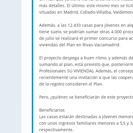
más detalles. El último: este mismo mes se lici
situadas en Madrid, Collado-Villalba, Valdemor
Además, a las 12.433 casas para jóvenes en al
tiene suelo, se podrían sumar otras 4.000 pro
de julio se realizará el primer concurso para a
viviendas del Plan en Rivas-Vaciamadrid.
El proyecto despega a buen ritmo, y además d
sumando al plan, está previsto que, posteriorme
Profesionales SU VIVIENDA). Además, el conse
recientemente una invitación a que las coopera
de la región) consideren el Plan.
Pero, ¿quiénes se beneficiarán de este proyect
Beneficiarios
Las casas estarán destinadas a jóvenes menore
con unos ingresos familiares menores a 5,5 y 3,
respectivamente.