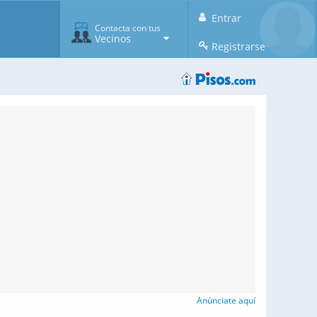
Entrar
Contacta con tus
Vecinos
Registrarse
Anúnciate aquí