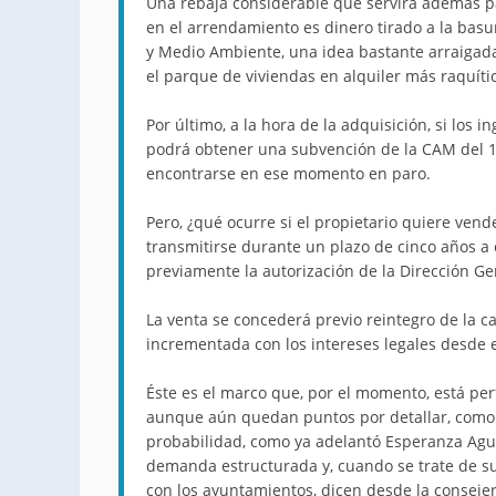
Una rebaja considerable que servirá además p
en el arrendamiento es dinero tirado a la basur
y Medio Ambiente, una idea bastante arraigada
el parque de viviendas en alquiler más raquíti
Por último, a la hora de la adquisición, si los
podrá obtener una subvención de la CAM del 10
encontrarse en ese momento en paro.
Pero, ¿qué ocurre si el propietario quiere ven
transmitirse durante un plazo de cinco años a 
previamente la autorización de la Dirección Ge
La venta se concederá previo reintegro de la 
incrementada con los intereses legales desde
Éste es el marco que, por el momento, está per
aunque aún quedan puntos por detallar, como l
probabilidad, como ya adelantó Esperanza Agui
demanda estructurada y, cuando se trate de su
con los ayuntamientos, dicen desde la conseje