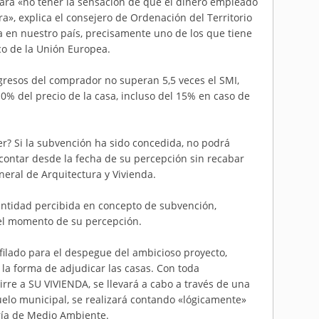
ara «no tener la sensación de que el dinero empleado
a», explica el consejero de Ordenación del Territorio
 en nuestro país, precisamente uno de los que tiene
co de la Unión Europea.
 ingresos del comprador no superan 5,5 veces el SMI,
% del precio de la casa, incluso del 15% en caso de
der? Si la subvención ha sido concedida, no podrá
contar desde la fecha de su percepción sin recabar
neral de Arquitectura y Vivienda.
cantidad percibida en concepto de subvención,
 el momento de su percepción.
filado para el despegue del ambicioso proyecto,
a forma de adjudicar las casas. Con toda
rre a SU VIVIENDA, se llevará a cabo a través de una
elo municipal, se realizará contando «lógicamente»
ría de Medio Ambiente.