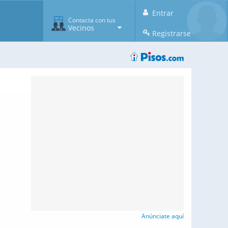
Entrar
Contacta con tus
Vecinos
Registrarse
Anúnciate aquí