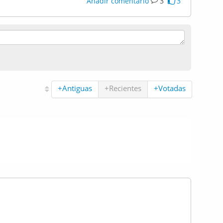
Añadir comentario
3
3
+Antiguas
+Recientes
+Votadas