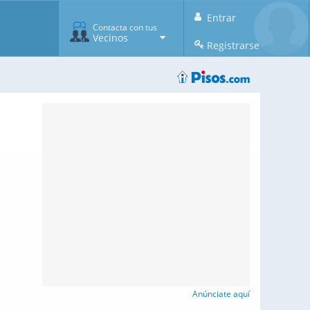
Entrar
Contacta con tus
Vecinos
Registrarse
Anúnciate aquí