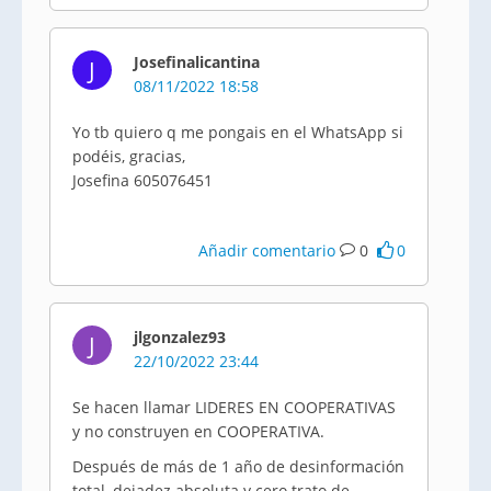
Josefinalicantina
J
08/11/2022 18:58
Yo tb quiero q me pongais en el WhatsApp si
podéis, gracias,
Josefina 605076451
Añadir comentario
0
0
jlgonzalez93
J
22/10/2022 23:44
Se hacen llamar LIDERES EN COOPERATIVAS
y no construyen en COOPERATIVA.
Después de más de 1 año de desinformación
total, dejadez absoluta y cero trato de