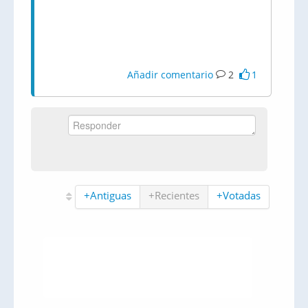
Añadir comentario
2
1
+Antiguas
+Recientes
+Votadas