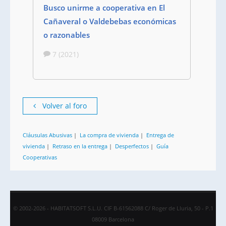
Busco unirme a cooperativa en El
Cañaveral o Valdebebas económicas
o razonables
7 (2021)
Volver al foro
Cláusulas Abusivas
|
La compra de vivienda
|
Entrega de
vivienda
|
Retraso en la entrega
|
Desperfectos
|
Guía
Cooperativas
© 2002-2026 - HABITATSOFT S.L.U. CIF B-61562088 C/ Roger de Lluria, 50 - P.1
08009 Barcelona