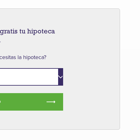
gratis tu hipoteca
a
esitas la hipoteca?
O