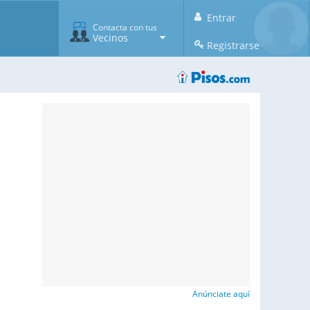
Entrar
Contacta con tus
Vecinos
Registrarse
Anúnciate aquí