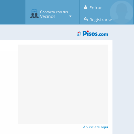
Entrar
Contacta con tus
Vecinos
Registrarse
Anúnciate aquí