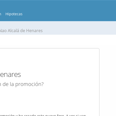
n
Hipotecas
 Nao Alcalá de Henares
Henares
m de la promoción?
omoción y he creado este nuevo foro. A ver si van