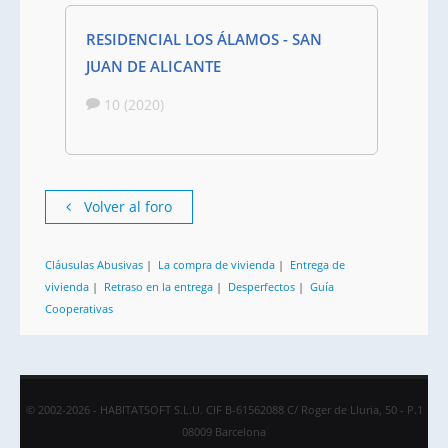
RESIDENCIAL LOS ÁLAMOS - SAN
JUAN DE ALICANTE
10 (2020)
Volver al foro
Cláusulas Abusivas
|
La compra de vivienda
|
Entrega de
vivienda
|
Retraso en la entrega
|
Desperfectos
|
Guía
Cooperativas
© 2002-2026 - HABITATSOFT S.L.U. CIF B-61562088 C/ Roger de Lluria, 50 - P.1
08009 Barcelona