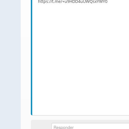
https://t.me/+u9HDD4uUWQsxYWY0