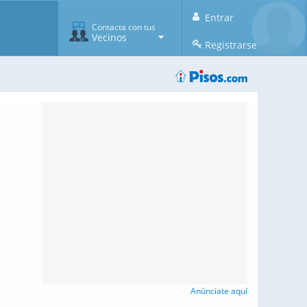
Entrar
Contacta con tus
Vecinos
Registrarse
Anúnciate aquí