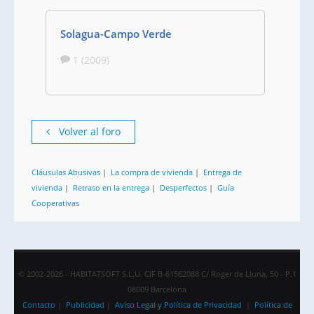
Solagua-Campo Verde
1 (2009)
Volver al foro
Cláusulas Abusivas
|
La compra de vivienda
|
Entrega de
vivienda
|
Retraso en la entrega
|
Desperfectos
|
Guía
Cooperativas
© 2002-2026 - HABITATSOFT S.L.U. CIF B-61562088 C/ Roger de Lluria, 50 - P.1
08009 Barcelona
Contacto
|
Publicidad
|
Aviso Legal y Política de Privacidad
|
Política de