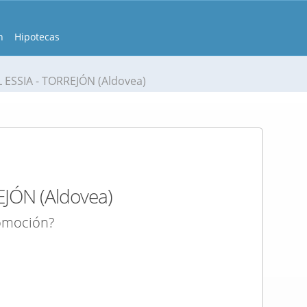
n
Hipotecas
 ESSIA - TORREJÓN (Aldovea)
JÓN (Aldovea)
romoción?