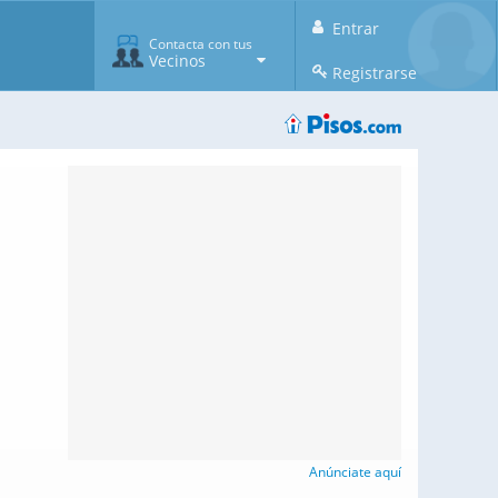
Entrar
Contacta con tus
Vecinos
Registrarse
Anúnciate aquí