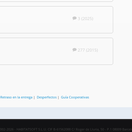
3 (2025)
277 (2015)
|
Retraso en la entrega
|
Desperfectos
|
Guía Cooperativas
002-2026 - HABITATSOFT S.L.U. CIF B-61562088 C/ Roger de Lluria, 50 - P.1 08009 Barce